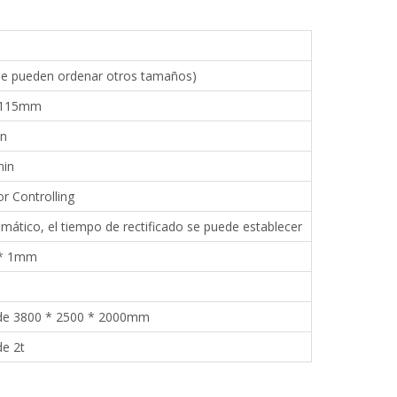
e pueden ordenar otros tamaños)
115mm
in
min
r Controlling
umático, el tiempo de rectificado se puede establecer
 * 1mm
 de 3800 * 2500 * 2000mm
de 2t