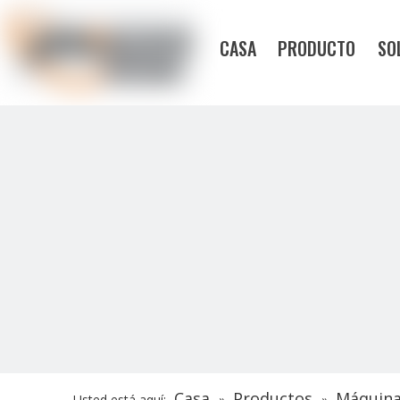
CASA
PRODUCTO
SO
Casa
Productos
Máquina 
Usted está aquí:
»
»