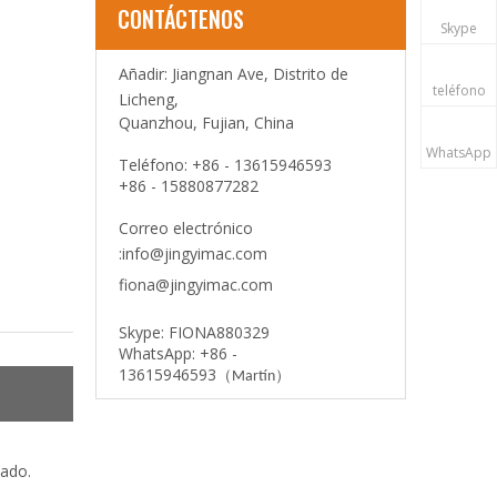
CONTÁCTENOS
Skype
Añadir: Jiangnan Ave, Distrito de
teléfono
Licheng,
Quanzhou, Fujian, China
WhatsApp
Teléfono: +86 - 13615946593
+86 - 15880877282
Correo electrónico
:
info@jingyimac.com
fiona@jingyimac.com
Skype: FIONA880329
WhatsApp: +86 -
13615946593
（
）
Martín
nado.