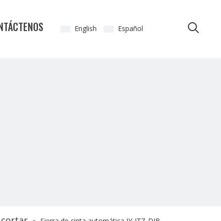
NTÁCTENOS
English
Español
cortar
»
Sierra de cinta automática JY-JTZ-DJB