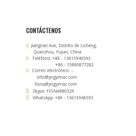
CONTÁCTENOS
Jiangnan Ave, Distrito de Licheng,

Quanzhou, Fujian, China
Teléfono: +86 - 13615946593

+86 - 15880877282
Correo electrónico ：

info@jingyimac.com
fiona@jingyimac.com
Skype: FIONA880329

WhatsApp: +86 - 13615946593
