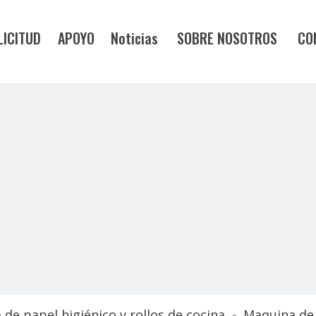
LICITUD
APOYO
Noticias
SOBRE NOSOTROS
CO
de papel higiénico y rollos de cocina
Maquina de 
»